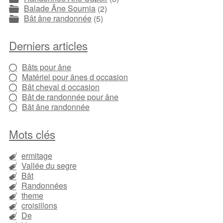
Balade Âne Sournia
(2)
Bât âne randonnée
(5)
Derniers articles
Bâts pour âne
Matériel pour ânes d occasion
Bât cheval d occasion
Bât de randonnée pour âne
Bât âne randonnée
Mots clés
ermitage
Vallée du segre
Bât
Randonnées
theme
croisillons
De