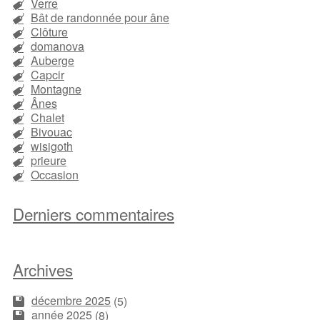
Verre
Bât de randonnée pour âne
Clôture
domanova
Auberge
Capcir
Montagne
Ânes
Chalet
Bivouac
wisigoth
prieure
Occasion
Derniers commentaires
Archives
décembre 2025
(5)
année 2025
(8)