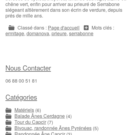
chêne vert, enfin pour arriver au prieuré de Serrabone
siégeant altièrement dans son écrin de verdure, depuis
prés de mille ans.
Classé dans :
Page d'accueil
Mots clés :
ermitage
,
domanova
,
prieure
,
serrabonne
Nous Contacter
06 88 00 51 81
Catégories
Matériels
(6)
Balade Ânes Cerdagne
(4)
Tour du Capcir
(7)
Bivouac, randonnée Ânes Pyrénées
(5)
Randonnée Âne Capcir
(3)