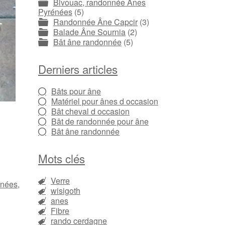
Bivouac, randonnée Ânes
Pyrénées
(5)
Randonnée Âne Capcir
(3)
Balade Âne Sournia
(2)
Bât âne randonnée
(5)
Derniers articles
Bâts pour âne
Matériel pour ânes d occasion
Bât cheval d occasion
Bât de randonnée pour âne
Bât âne randonnée
Mots clés
Verre
énées
,
wisigoth
anes
Fibre
rando cerdagne