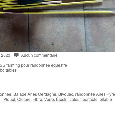
 2023
Aucun commentaire
VOSS.farming pour randonnée équestre
mboitables
donnée
,
Balade Ânes Cerdagne
,
Bivouac, randonnée Ânes Pyr
 :
Piquet
,
Clôture
,
Fibre
,
Verre
,
Électrificateur
,
portable
,
pliable