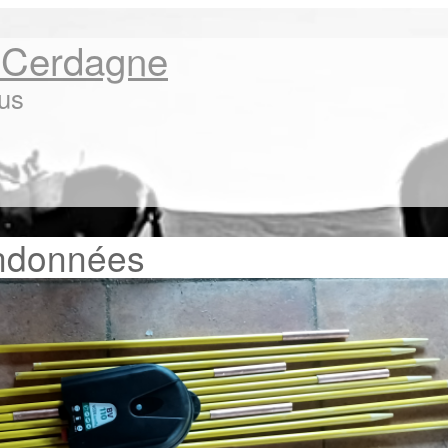
 Cerdagne
lus
andonnées