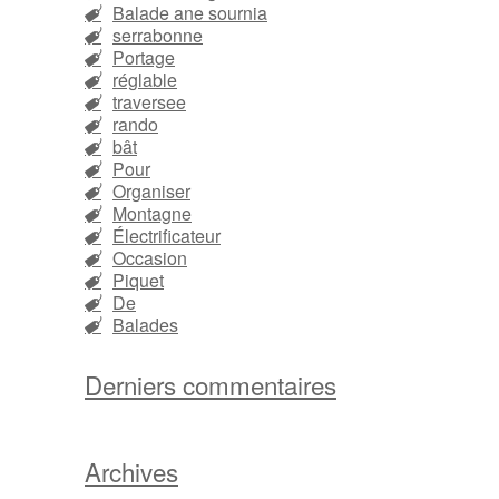
Balade ane sournia
serrabonne
Portage
réglable
traversee
rando
bât
Pour
Organiser
Montagne
Électrificateur
Occasion
Piquet
De
Balades
Derniers commentaires
Archives